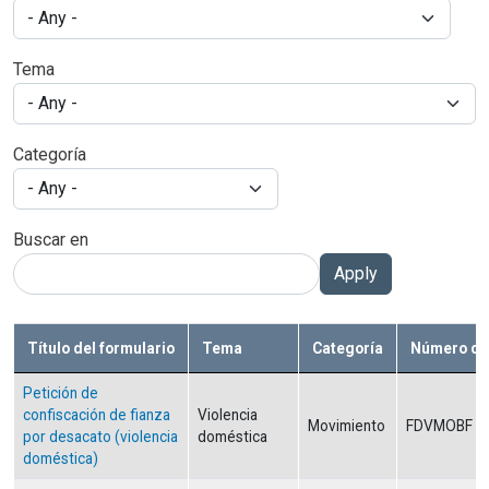
Tema
Categoría
Buscar en
Apply
Título del formulario
Tema
Categoría
Número de 
Petición de
confiscación de fianza
Violencia
Movimiento
FDVMOBF
por desacato (violencia
doméstica
doméstica)