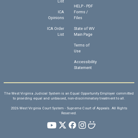
List
HELP - PDF
ICA
Forms /
Opinions
Files
ICA Order
State of WV
List
Main Page
Terms of
Use
Accessibility
Statement
The West Virginia Judicial System is an Equal Opportunity Employer committed
to providing equal and unbiased, non-discriminatory treatment to all.
2026 West Virginia Court System - Supreme Court of Appeals. All Rights
Reserved.